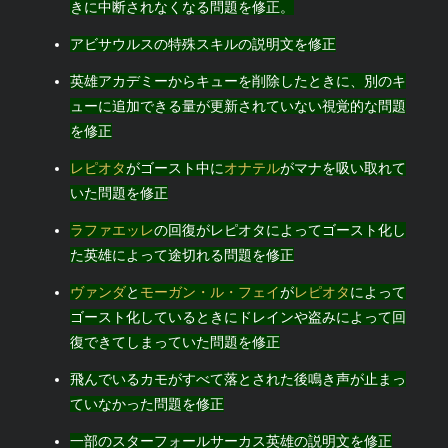
きに中断されなくなる問題を修正。
アビサウルスの特殊スキルの説明文を修正
英雄アカデミーからキューを削除したときに、別のキ
ューに追加できる量が更新されていない視覚的な問題
を修正
レピオタ
がゴースト中に
オナテル
がマナを吸い取れて
いた問題を修正
ラファエッレ
の回復がレピオタによってゴースト化し
た英雄によって途切れる問題を修正
ヴァンダ
と
モーガン・ル・フェイ
が
レピオタ
によって
ゴースト化しているときにドレインや盗みによって回
復できてしまっていた問題を修正
飛んでいるカモがすべて落とされた後鳴き声が止まっ
ていなかった問題を修正
一部のスターフォールサーカス英雄の説明文を修正