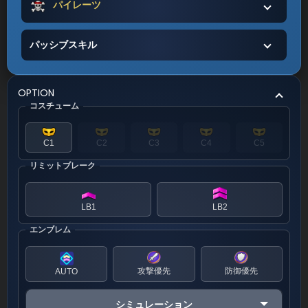
パイレーツ
パッシブスキル
OPTION
コスチューム
C1
C2
C3
C4
C5
リミットブレーク
LB1
LB2
エンブレム
攻撃優先
防御優先
AUTO
シミュレーション