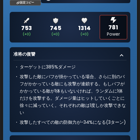
設定コピー
781
753
745
1314
Power
(+0)
(+0)
(+0)
准将の復讐
ターゲットに385%ダメージ
攻撃した敵にバフが掛かっている場合、さらに別のバ
フがかかっている敵にも攻撃が連鎖する。もしバフが
かかっている敵が1体もいないければ、ランダムに1体
だけを攻撃する。ダメージ量はヒットしていくごとに
徐々に減っていく。それぞれの敵は1度しか攻撃できな
い
攻撃したすべての敵の防御力が-34%になる(3ターン)