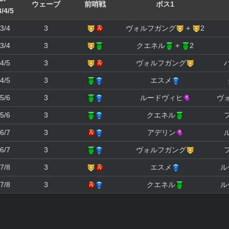
ウェーブ
前哨戦
ボス1
/4/5
/3/4
3
ヴォルフガング
+
2
/3/4
3
クエネル
+
2
/4/5
3
ヴォルフガング
/4/5
3
エスメ
/5/6
3
ルードヴィヒ
ヴ
/5/6
3
クエネル
/6/7
3
アデリン
/6/7
3
ヴォルフガング
/7/8
3
エスメ
ル
/7/8
3
クエネル
ル