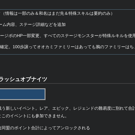
ベータ（情報は一部のみ＆和名はまだ先＆特殊スキルは要約のみ）
7 – ゲーム内容、ステージ詳細などを追加
0 – ステージボのHP一部変更、すべてのステージモンスターが特殊ルキルを
 – 和名確定。100歩譲ってオオカミファミリーはあっても鴉のファミリーは
ラッシュオブナイツ
戦う新しいイベント。レア、エピック、レジェンドの難易度に別れて合計
とこのイベントにも参加できません。
は同盟のポイント合計によってアンロックされる