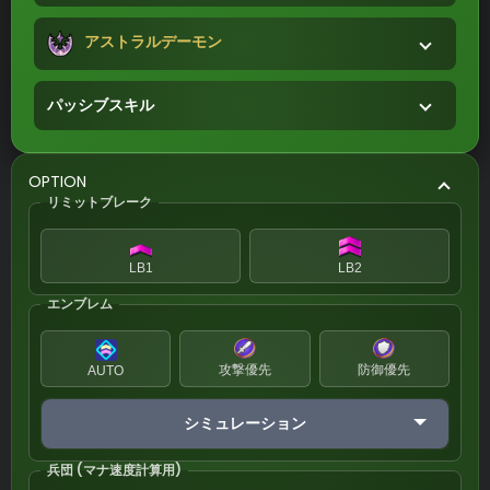
アストラルデーモン
パッシブスキル
OPTION
リミットブレーク
LB1
LB2
エンブレム
攻撃優先
防御優先
AUTO
シミュレーション
兵団 (マナ速度計算用)