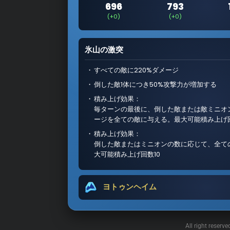
696
793
(+0)
(+0)
氷山の激突
すべての敵に220%ダメージ
倒した敵1体につき50%攻撃力が増加する
積み上げ効果：
毎ターンの最後に、倒した敵または敵ミニオ
ージを全ての敵に与える。最大可能積み上げ回
積み上げ効果：
倒した敵またはミニオンの数に応じて、全て
大可能積み上げ回数10
ヨトゥンヘイム
All right reserv