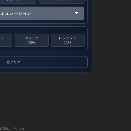
シミュレーション
クス
マジック
レジェンド
20%
11%
全クリア
G Official Forum.