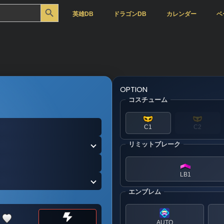
Search Button
英雄DB
ドラゴンDB
カレンダー
ベ
OPTION
コスチューム
C1
C2
リミットブレーク
LB1
エンブレム
AUTO