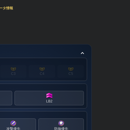
ータ情報
C3
C4
C5
LB2
攻撃優先
防御優先