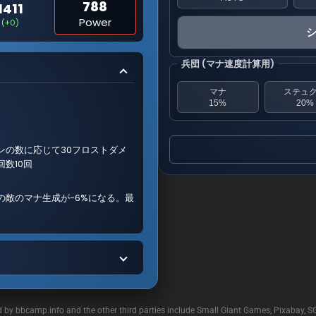
788
1411
Power
(+0)
兵団 (マナ速度計算用)
マナ
ステュ
15%
20%
ンの数に応じて30フロストダメ
数10回
の敵のマナ生成が-6%になる。最
ed by bbcamp.info and the other third parties include Small Giant Games, Pixabay, S