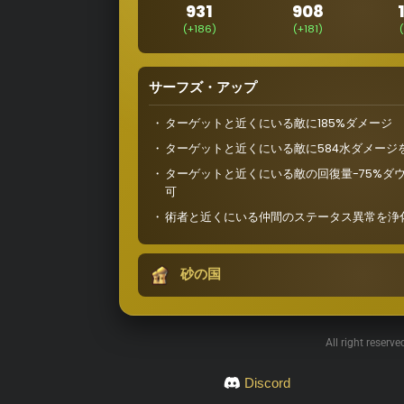
931
908
(+186)
(+181)
サーフズ・アップ
ターゲットと近くにいる敵に185%ダメージ
ターゲットと近くにいる敵に584水ダメージを
ターゲットと近くにいる敵の回復量-75%ダウ
可
術者と近くにいる仲間のステータス異常を浄
砂の国
All right reserv
Discord