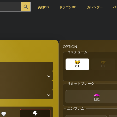
Search Button
英雄DB
ドラゴンDB
カレンダー
ベ
OPTION
コスチューム
C1
C2
リミットブレーク
LB1
エンブレム