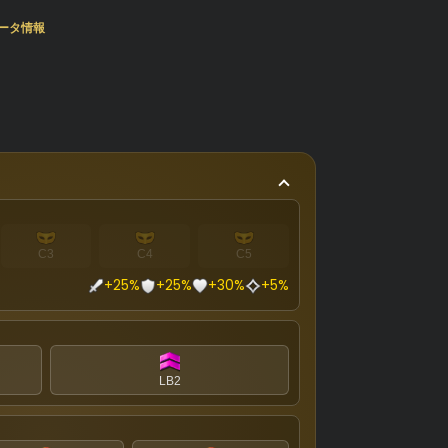
ータ情報
C3
C4
C5
+25%
+25%
+30%
+5%
LB2