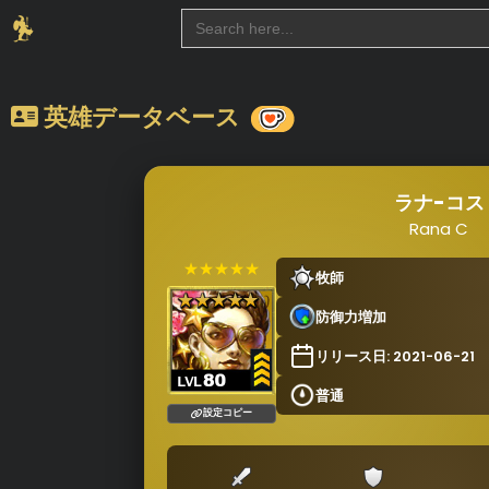
Search
for:
英雄データベース
ラナ-コス
Rana C
★★★★★
牧師
防御力増加
リリース日: 2021-06-21
普通
設定コピー