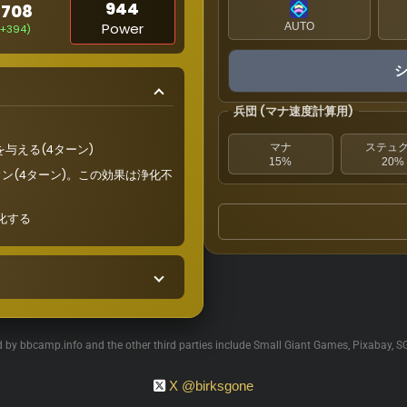
944
1708
Power
AUTO
(+394)
兵団 (マナ速度計算用)
マナ
ステュ
与える(4ターン)
15%
20%
ン(4ターン)。この効果は浄化不
化する
ed by bbcamp.info and the other third parties include Small Giant Games, Pixabay, S
X @birksgone