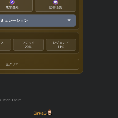
攻撃優先
防御優先
シミュレーション
クス
マジック
レジェンド
20%
11%
全クリア
G Official Forum.