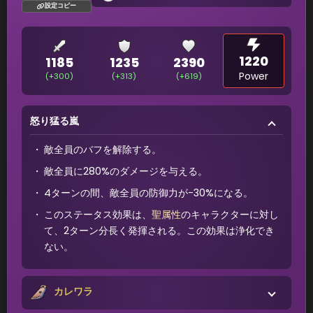
設定コピー
1220
1185
1235
2390
Power
(+300)
(+313)
(+619)
怒り猛る嵐
敵全員のバフを解除する。
敵全員に280%のダメージを与える。
4ターンの間、敵全員の防御力が-30%になる。
このステータス効果は、
聖属性
のキャラクターに対し
て、2ターン分長く発揮される。この効果は浄化でき
ない。
カレワラ