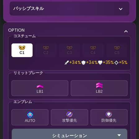
パッシブスキル
OPTION
コスチューム
C1
C2
C3
C4
C5
+34%
+34%
+35%
+5%
リミットブレーク
LB1
LB2
エンブレム
攻撃優先
防御優先
AUTO
シミュレーション