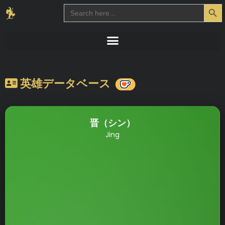
Search Button
Search
for:
英雄データベース
晋（シン）
Jing