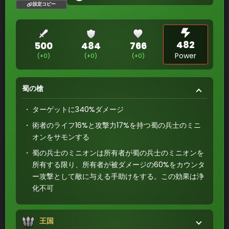
設定コピー
482
500
484
766
Power
(+0)
(+0)
(+0)
蜀の槍
ターゲットに340%ダメージ
術者のライフ16%と攻撃力17%を持つ蜀の兵士のミニ
オンをサモンする
蜀の兵士のミニオンは所有者が蜀の兵士のミニオンを
所有する限り、所有者が被ダメージの60%をカウンタ
ー攻撃として敵に与える手助けをする。この効果は浄
化不可
王国