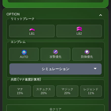
OPTION
リミットブレーク
LB1
LB2
エンブレム
攻撃優先
防御優先
AUTO
シミュレーション
兵団 (マナ速度計算用)
マナ
ステュクス
マジック
レジェンド
15%
20%
20%
11%
全クリア