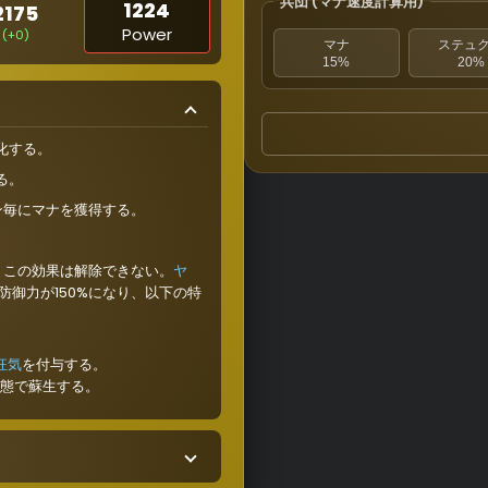
兵団 (マナ速度計算用)
1224
2175
Power
(+0)
マナ
ステュ
15%
20%
化する。
る。
ン毎にマナを獲得する。
。この効果は解除できない。
ヤ
防御力が150%になり、以下の特
狂気
を付与する。
状態で蘇生する。