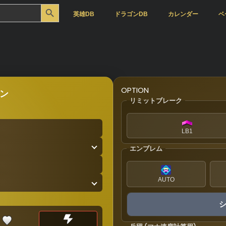
Search Button
英雄DB
ドラゴンDB
カレンダー
ベ
OPTION
ン
リミットブレーク
LB1
エンブレム
AUTO