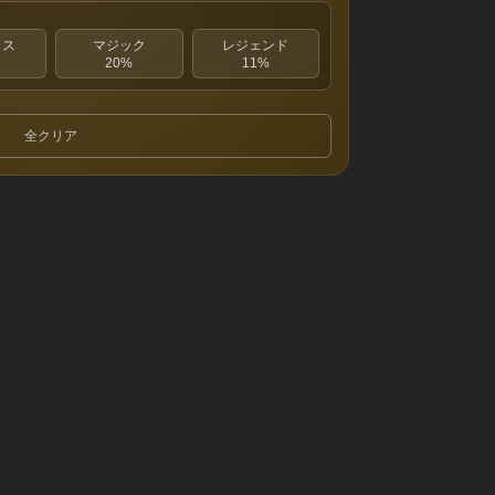
クス
マジック
レジェンド
20%
11%
全クリア