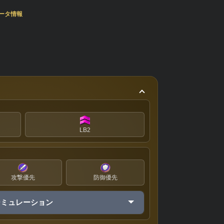
ータ情報
LB2
攻撃優先
防御優先
シミュレーション