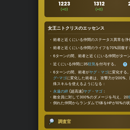
1223
1312
(+0)
(+0)
女王ニトクリスのエッセンス
術者と近くにいる仲間のステータス異常を浄
術者と近くにいる仲間のライフを70%回復す
6ターンの間、術者と近くにいる仲間がター
近くにいる仲間に35
狂気
を付与する。
6ターンの間、術者が
ヤグ・マゴ
に変化する
グ-マゴ
に変化した術者は、攻撃力が200%、
殊スキルを使えるようになる：
永遠の絆
(超高速)
ヤグ・マゴ
：
敵全員に対して300%のダメージを与え、20
倒れた仲間からランダムで1体をHPが10%の
調査官