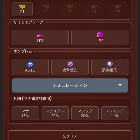
C1
C2
C3
C4
C5
リミットブレーク
LB1
LB2
エンブレム
攻撃優先
防御優先
AUTO
シミュレーション
兵団 (マナ速度計算用)
マナ
ステュクス
マジック
レジェンド
15%
20%
20%
11%
全クリア