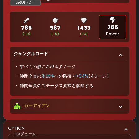
設定コピー
765
786
587
1433
Power
(+0)
(+0)
(+0)
ジャングルロード
すべての敵に250％ダメージ
仲間全員の
氷属性
への防御力
+94%
(4ターン)
仲間全員のステータス異常を解除する
ガーディアン
OPTION
コスチューム