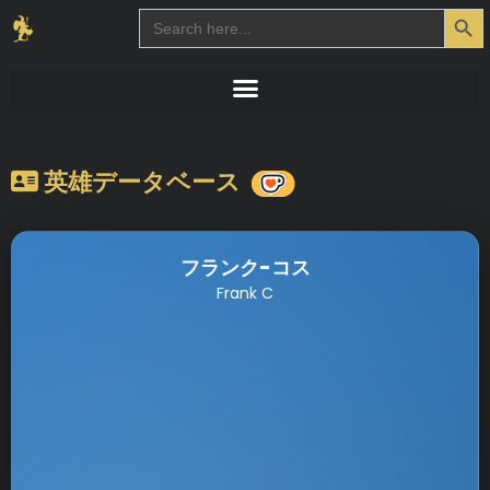
Search Button
Search
for:
英雄データベース
フランク-コス
Frank C