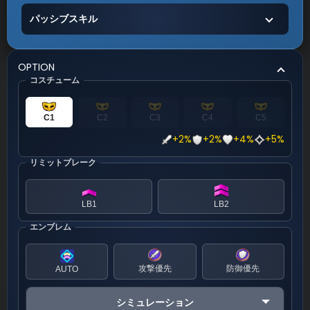
パッシブスキル
OPTION
コスチューム
C1
C2
C3
C4
C5
+2%
+2%
+4%
+5%
リミットブレーク
LB1
LB2
エンブレム
攻撃優先
防御優先
AUTO
シミュレーション