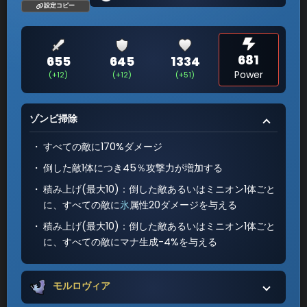
設定コピー
681
655
645
1334
Power
(+12)
(+12)
(+51)
ゾンビ掃除
すべての敵に170%ダメージ
倒した敵1体につき45％攻撃力が増加する
積み上げ(最大10)：倒した敵あるいはミニオン1体ごと
に、すべての敵に
氷
属性20ダメージを与える
積み上げ(最大10)：倒した敵あるいはミニオン1体ごと
に、すべての敵にマナ生成-4%を与える
モルロヴィア