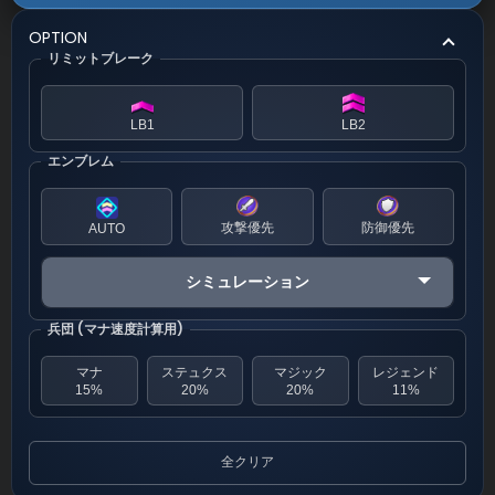
OPTION
リミットブレーク
LB1
LB2
エンブレム
攻撃優先
防御優先
AUTO
シミュレーション
兵団 (マナ速度計算用)
マナ
ステュクス
マジック
レジェンド
15%
20%
20%
11%
全クリア