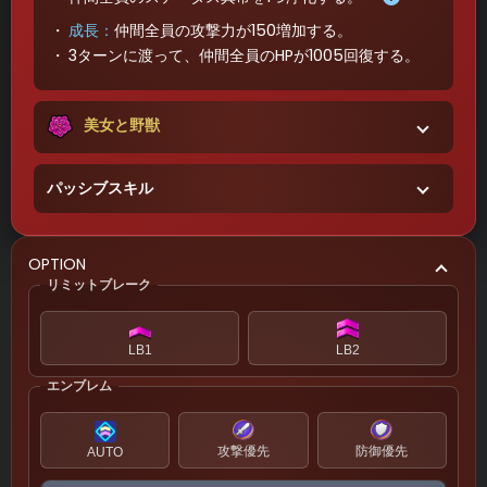
成長
：
仲間全員の攻撃力が150増加する。
3ターンに渡って、仲間全員のHPが1005回復する。
美女と野獣
パッシブスキル
OPTION
リミットブレーク
LB1
LB2
エンブレム
攻撃優先
防御優先
AUTO