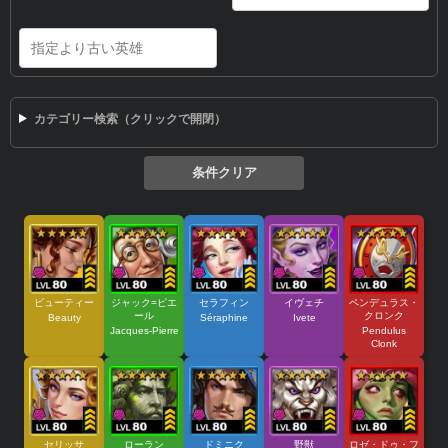
カテゴリー検索（クリックで開閉）
条件クリア
ビューティー
ジャック=ピエ
セラフィン
イヴェチ
ペンデュラス・
ール
クロンク
Beauty
Séraphine
Ivete
Jacques-Pierre
Pendulus
Clonk
セリッサ
ローラン
ドミニク
野獣
ロゼ・ドゥ・フ