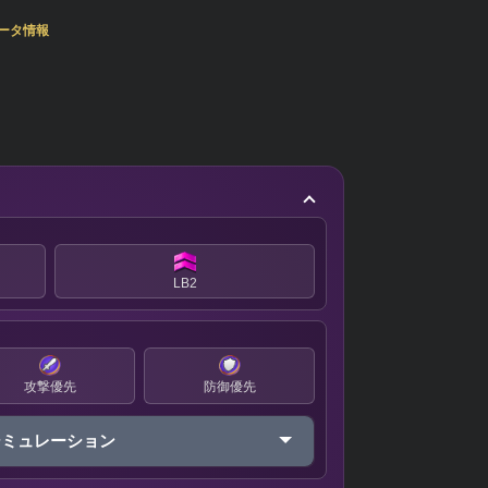
ータ情報
LB2
攻撃優先
防御優先
シミュレーション