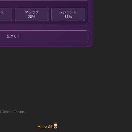
クス
マジック
レジェンド
20%
11%
全クリア
G Official Forum.