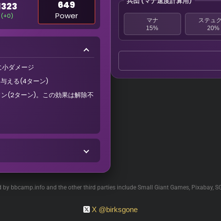
兵団 (マナ速度計算用)
649
1323
Power
(+0)
マナ
ステュ
15%
20%
に小ダメージ
与える(4ターン)
ン(2ターン)。この効果は解除不
ed by bbcamp.info and the other third parties include Small Giant Games, Pixabay, S
X @birksgone