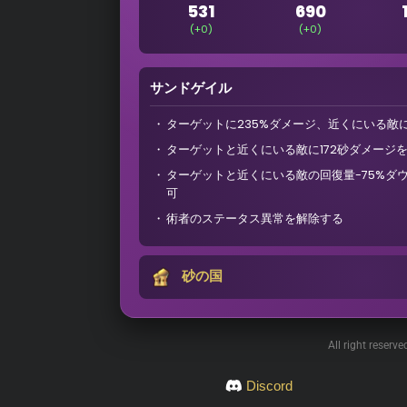
531
690
(+0)
(+0)
サンドゲイル
ターゲットに235%ダメージ、近くにいる敵
ターゲットと近くにいる敵に172砂ダメージを
ターゲットと近くにいる敵の回復量-75%ダウ
可
術者のステータス異常を解除する
砂の国
All right reserv
Discord