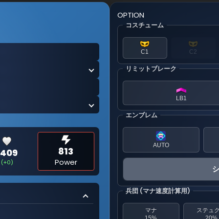
OPTION
コスチューム
C1
C2
リミットブレーク
LB1
エンブレム
AUTO
813
1409
Power
(+0)
兵団 (マナ速度計算用)
マナ
ステュ
15%
20%