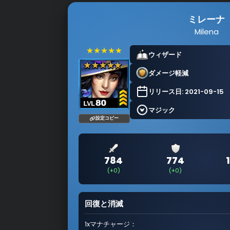
ミレーナ
Milena
★★★★★
ウィザード
ダメージ軽減
リリース日: 2021-09-15
マジック
設定コピー
784
774
(+0)
(+0)
回復と消滅
1xマナチャージ：