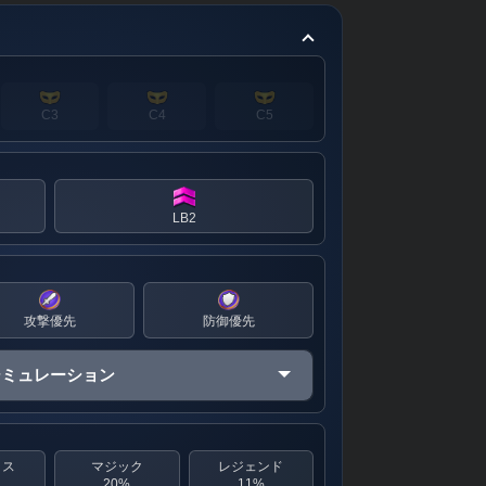
C3
C4
C5
LB2
攻撃優先
防御優先
シミュレーション
クス
マジック
レジェンド
20%
11%