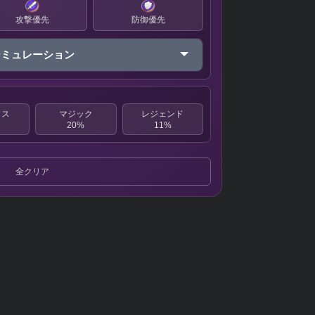
攻撃優先
防御優先
シミュレーション
クス
マジック
レジェンド
20%
11%
全クリア