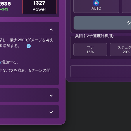
1327
2635
Power
AUTO
(+343)
兵団 (マナ速度計算用)
撃し、最大2500ダメージを与え
0%増加する。
マナ
ステュ
15%
20%
%
増加する。
能なバフを盗み、5ターンの間、