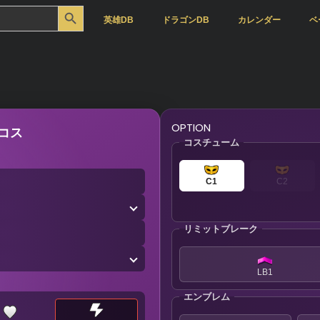
Search Button
英雄DB
ドラゴンDB
カレンダー
ベ
OPTION
コス
コスチューム
C1
C2
リミットブレーク
LB1
エンブレム