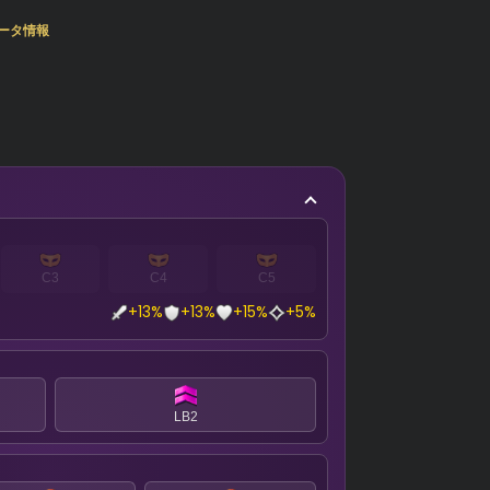
ータ情報
C3
C4
C5
+13%
+13%
+15%
+5%
LB2