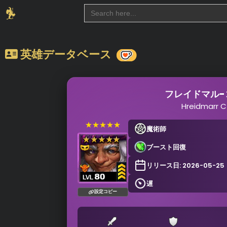
Search
for:
英雄データベース
フレイドマル-
Hreidmarr C
★★★★★
魔術師
ブースト回復
リリース日: 2026-05-25
遅
設定コピー