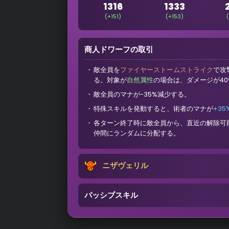
1316
1333
(+151)
(+153)
商人ドワーフの取引
敵全員を
ファイヤーストームストライク
で攻
る。対象が
自然属性
の場合は、ダメージが4
敵全員のマナが-35%減少する。
特殊スキルを発動すると、術者のマナが
+35
各ターン終了時に敵全員から、直近の解除可
仲間にランダムに分配する。
ニザヴェリル
パッシブスキル