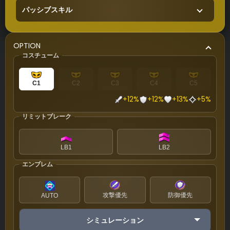
パッシブスキル
OPTION
コスチューム
C1
C2
C3
C4
C5
+12%
+12%
+13%
+5%
リミットブレーク
LB1
LB2
エンブレム
攻撃優先
防御優先
AUTO
シミュレーション