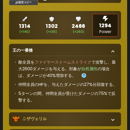
設定コピー
1294
1314
1302
2466
Power
(+140)
(+139)
(+283)
王の一番槍
敵全員を
ファイヤーストームストライク
で攻撃し、最
大2600ダメージを与える。対象が
自然属性
の場合
は、ダメージが40%増加する。
仲間全員のHPを、与えたダメージの27%分回復する。
5ターンの間、仲間全員が受けたダメージの75%で反
撃する。
ニザヴェリル