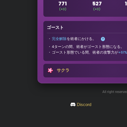
771
527
(+0)
(+0)
ゴースト
完全解除
を術者にかける。
4ターンの間、術者がゴースト形態になる。
ゴースト形態でいる間、術者の攻撃力が
+61
サクラ
All right reserv
Discord