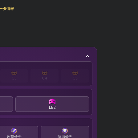
ータ情報
C3
C4
C5
LB2
攻撃優先
防御優先