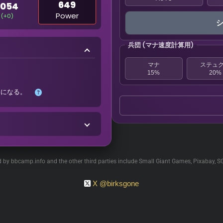
649
1054
Power
(+0)
兵団 (マナ速度計算用)
マナ
ステュ
15%
20%
%
になる。
ed by bbcamp.info and the other third parties include Small Giant Games, Pixabay, S
X @birksgone