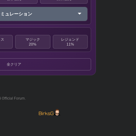
シミュレーション
クス
マジック
レジェンド
20%
11%
全クリア
G Official Forum.