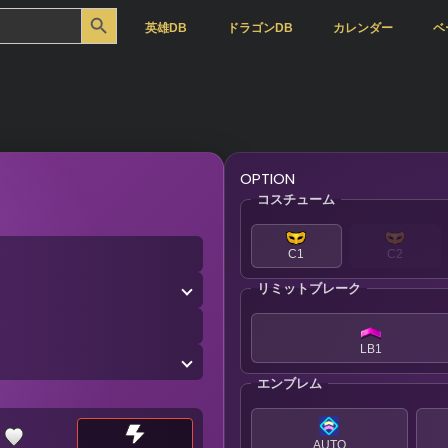
Search Button
英雄DB
ドラゴンDB
カレンダー
ベ
OPTION
コスチューム
C1
C2
リミットブレーク
LB1
エンブレム
AUTO