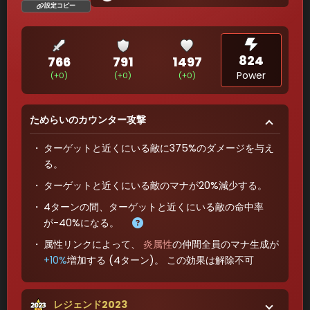
設定コピー
824
766
791
1497
Power
(+0)
(+0)
(+0)
ためらいのカウンター攻撃
ターゲットと近くにいる敵に375%のダメージを与え
る。
ターゲットと近くにいる敵のマナが20%減少する。
4ターンの間、ターゲットと近くにいる敵の命中率
が-40%になる。
属性リンクによって、
炎属性
の仲間全員のマナ生成が
+10%
増加する (4ターン)。 この効果は解除不可
レジェンド2023