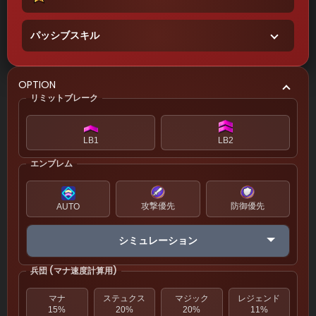
パッシブスキル
OPTION
リミットブレーク
LB1
LB2
エンブレム
攻撃優先
防御優先
AUTO
シミュレーション
兵団 (マナ速度計算用)
マナ
ステュクス
マジック
レジェンド
15%
20%
20%
11%