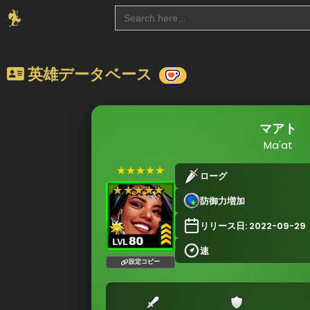
Search
for:
英雄データベース
マアト
Ma'at
★★★★★
ローグ
防御力増加
リリース日: 2022-09-29
速
設定コピー