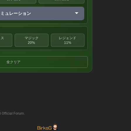
シミュレーション
クス
マジック
レジェンド
20%
11%
全クリア
G Official Forum.