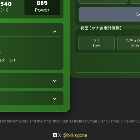
865
1540
Power
(+0)
兵団 (マナ速度計算用)
マナ
ステュ
15%
20%
。
3ターン)
ed by bbcamp.info and the other third parties include Small Giant Games, Pixabay, S
X @birksgone