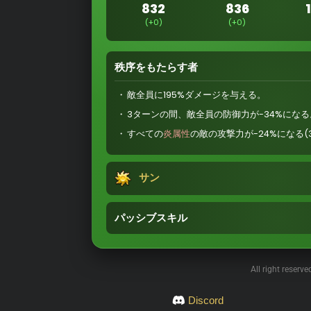
832
836
(+0)
(+0)
秩序をもたらす者
敵全員に195%ダメージを与える。
3ターンの間、敵全員の防御力が-34%になる
すべての
炎属性
の敵の攻撃力が-24%になる(
サン
パッシブスキル
All right reserv
Discord