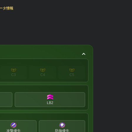
ータ情報
C3
C4
C5
LB2
攻撃優先
防御優先