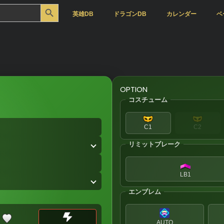
Search Button
英雄DB
ドラゴンDB
カレンダー
ベ
OPTION
コスチューム
C1
C2
リミットブレーク
LB1
エンブレム
AUTO