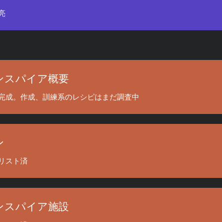
亮
ンスパイア概要
完成。作成、訓練系のレシピはまだ調査中
ン
リスト済
ンスパイア施設