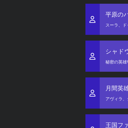
平原の
スーラ、ド
シャド
秘密の英雄V
月間英雄 
アヴィラ、
王国フ