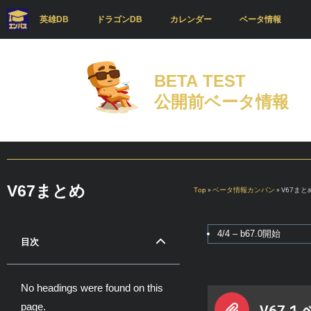
英雄DB
ドラゴンDB
カレンダー
ベータ情報
BETA TEST
公開前ベータ情報​
V67まとめ
Top
»
ベータ情報カンバン
»
V67まと
4/4 – b67.0開始
目次
No headings were found on this
page.
V67.1