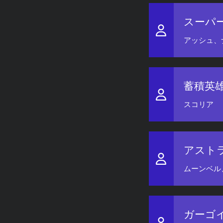
スーパ
アッシュ、
蓄積英
スコリア
アスト
ムーンベル
ガーゴ