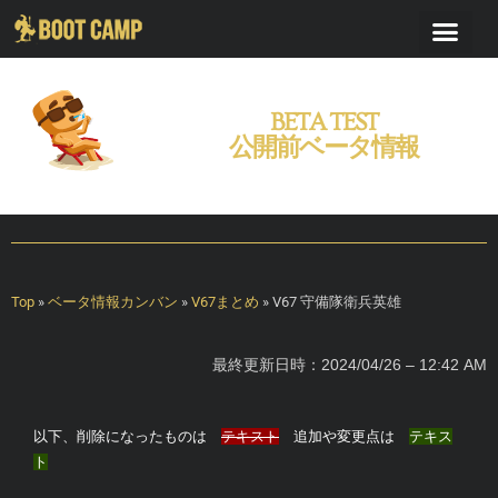
BETA TEST
公開前ベータ情報
Top
»
ベータ情報カンバン
»
V67まとめ
»
V67 守備隊衛兵英雄
最終更新日時：2024/04/26 – 12:42 AM
以下、削除になったものは
テキスト
追加や変更点は
テキス
ト