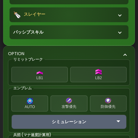
スレイヤー
パッシブスキル
OPTION
リミットブレーク
LB1
LB2
エンブレム
攻撃優先
防御優先
AUTO
シミュレーション
兵団 (マナ速度計算用)