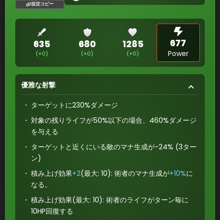
設定コピー
677
635
680
1285
Power
(+0)
(+0)
(+0)
優雅な射撃
ターゲットに230%ダメージ
対象の残りライフが50%以下の場合、460%ダメージ
を与える
ターゲットと近くにいる敵のマナ生成が-24% (3ター
ン)
積み上げ効果
+2
(最大: 10): 術者のマナ生成が
+10%
に
なる。
積み上げ効果(最大: 10): 術者のライフがターン毎に
10HP回復する