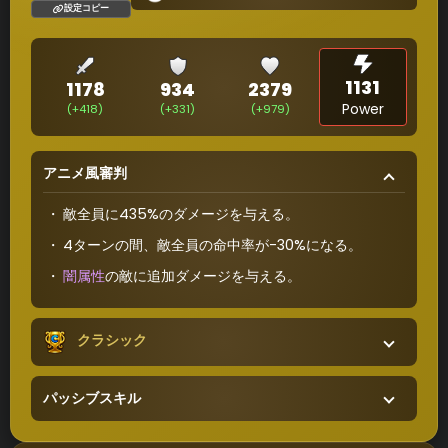
設定コピー
1131
1178
934
2379
Power
(+418)
(+331)
(+979)
アニメ風審判
敵全員に435%のダメージを与える。
4ターンの間、敵全員の命中率が-30%になる。
闇属性
の敵に追加ダメージを与える。
クラシック
パッシブスキル