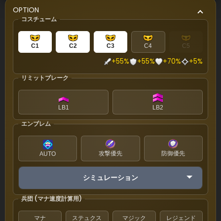
OPTION
コスチューム
C1
C2
C3
C4
C5
+55%
+55%
+70%
+5%
リミットブレーク
LB1
LB2
エンブレム
攻撃優先
防御優先
AUTO
シミュレーション
兵団 (マナ速度計算用)
マナ
ステュクス
マジック
レジェンド