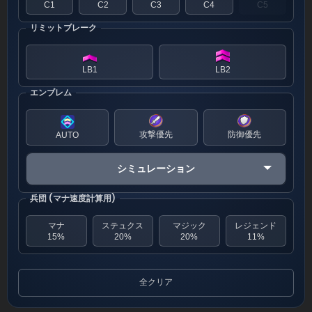
C1
C2
C3
C4
C5
リミットブレーク
LB1
LB2
エンブレム
攻撃優先
防御優先
AUTO
シミュレーション
兵団 (マナ速度計算用)
マナ
ステュクス
マジック
レジェンド
15%
20%
20%
11%
全クリア