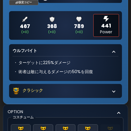
設定コピー
441
467
368
789
Power
(+0)
(+0)
(+0)
ウルフバイト
ターゲットに225%ダメージ
術者は敵に与えるダメージの50%を回復
クラシック
OPTION
コスチューム