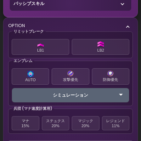
パッシブスキル
OPTION
リミットブレーク
LB1
LB2
エンブレム
攻撃優先
防御優先
AUTO
シミュレーション
兵団 (マナ速度計算用)
マナ
ステュクス
マジック
レジェンド
15%
20%
20%
11%