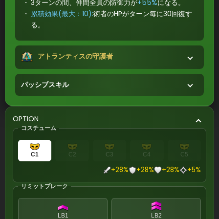
3ターンの間、仲間全員の防御力が
+55%
になる。
累積効果(最大：10):
術者のHPがターン毎に30回復す
る。
アトランティスの守護者
パッシブスキル
OPTION
コスチューム
C1
C2
C3
C4
C5
+28%
+28%
+28%
+5%
リミットブレーク
LB1
LB2