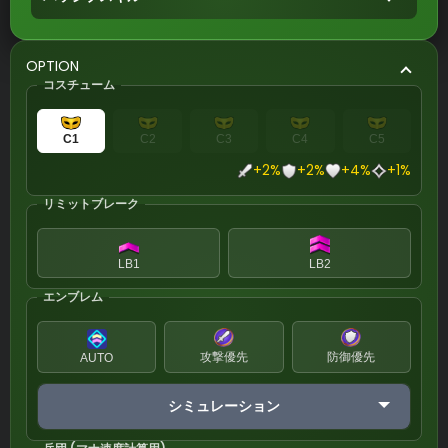
OPTION
コスチューム
C1
C2
C3
C4
C5
+2%
+2%
+4%
+1%
リミットブレーク
LB1
LB2
エンブレム
攻撃優先
防御優先
AUTO
シミュレーション