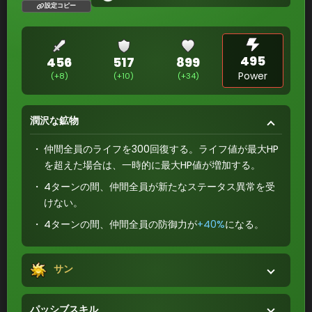
設定コピー
495
456
517
899
Power
(+8)
(+10)
(+34)
潤沢な鉱物
仲間全員のライフを300回復する。ライフ値が最大HP
を超えた場合は、一時的に最大HP値が増加する。
4ターンの間、仲間全員が新たなステータス異常を受
けない。
4ターンの間、仲間全員の防御力が
+40%
になる。
サン
パッシブスキル