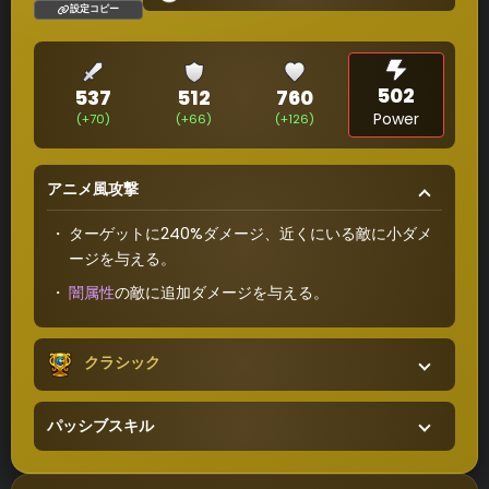
設定コピー
502
537
512
760
Power
(+70)
(+66)
(+126)
アニメ風攻撃
ターゲットに240%ダメージ、近くにいる敵に小ダメ
ージを与える。
闇属性
の敵に追加ダメージを与える。
クラシック
パッシブスキル