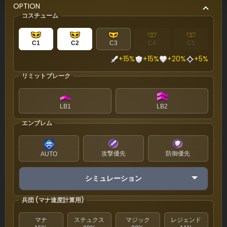
OPTION
コスチューム
C1
C2
C3
C4
C5
+15%
+15%
+20%
+5%
リミットブレーク
LB1
LB2
エンブレム
攻撃優先
防御優先
AUTO
シミュレーション
兵団 (マナ速度計算用)
マナ
ステュクス
マジック
レジェンド