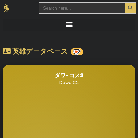
Search Button
Search
for:
英雄データベース
ダワ-コス2
Dawa C2