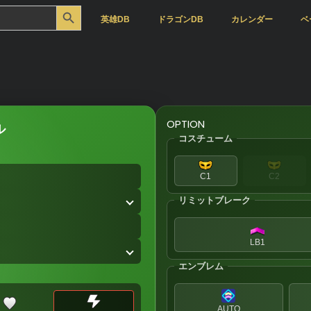
Search Button
英雄DB
ドラゴンDB
カレンダー
ベ
OPTION
ル
コスチューム
C1
C2
リミットブレーク
LB1
エンブレム
AUTO