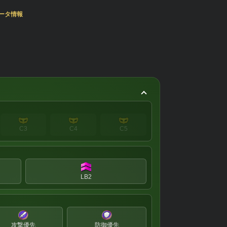
ータ情報
C3
C4
C5
LB2
攻撃優先
防御優先