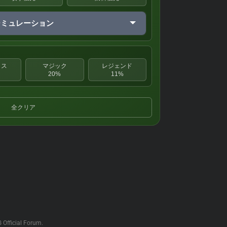
シミュレーション
クス
マジック
レジェンド
20%
11%
全クリア
G Official Forum.