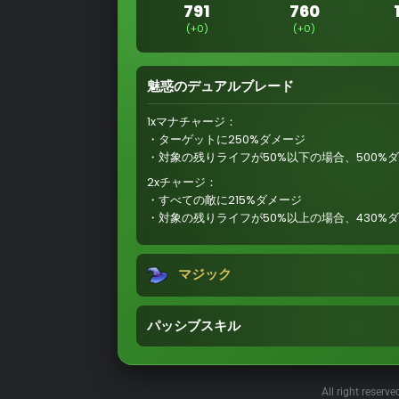
791
760
(+0)
(+0)
魅惑のデュアルブレード
1xマナチャージ：
・ターゲットに250%ダメージ
・対象の残りライフが50%以下の場合、500%
2xチャージ：
・すべての敵に215%ダメージ
・対象の残りライフが50%以上の場合、430%
マジック
パッシブスキル
All right reserv