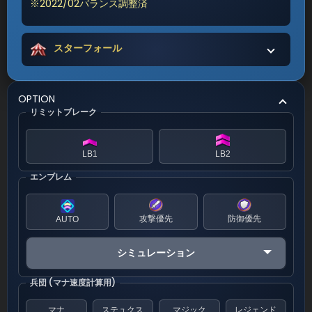
※2022/02バランス調整済
スターフォール
OPTION
リミットブレーク
LB1
LB2
エンブレム
攻撃優先
防御優先
AUTO
シミュレーション
兵団 (マナ速度計算用)
マナ
ステュクス
マジック
レジェンド