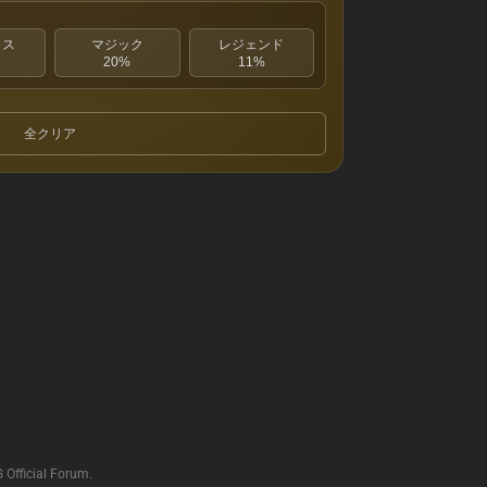
クス
マジック
レジェンド
20%
11%
全クリア
G Official Forum.