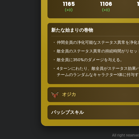
1165
1106
(+0)
(+0)
新たな始まりの巻物
仲間全員の浄化可能なステータス異常を浄化
敵全員のステータス異常の持続時間がリセッ
敵全員に350%のダメージを与える。
4ターンにわたり、敵全員がステータス効果
チームのランダムなキャラクター1体に付与
オジカ
パッシブスキル
All right reserv