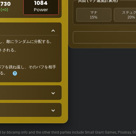
兵団 (マナ速度計算用)
1084
1730
Power
(+0)
マナ
ステュ
15%
20%
し、敵にランダムに分配する。
トされる。
バフを跳ね返し、そのバフを相手
する。
ed by bbcamp.info and the other third parties include Small Giant Games, Pixabay, S