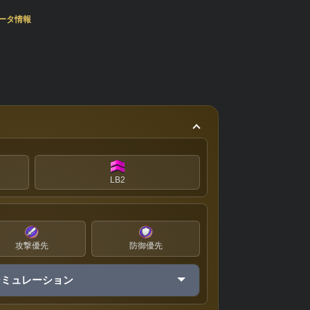
ータ情報
LB2
攻撃優先
防御優先
シミュレーション