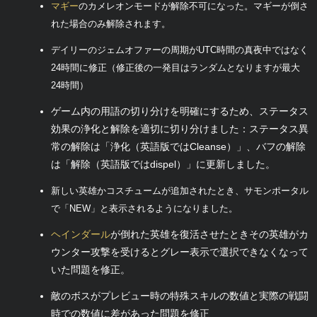
マギー
のカメレオンモードが解除不可になった。マギーが倒さ
れた場合のみ解除されます。
デイリーのジェムオファーの周期がUTC時間の真夜中ではなく
24時間に修正（修正後の一発目はランダムとなりますが最大
24時間）
ゲーム内の用語の切り分けを明確にするため、ステータス
効果の浄化と解除を適切に切り分けました：ステータス異
常の解除は「浄化（英語版ではCleanse）」、バフの解除
は「解除（英語版ではdispel）」に更新しました。
新しい英雄かコスチュームが追加されたとき、サモンポータル
で「NEW」と表示されるようになりました。
ヘインダール
が倒れた英雄を復活させたときその英雄がカ
ウンター攻撃を受けるとグレー表示で選択できなくなって
いた問題を修正。
敵のボスがプレビュー時の特殊スキルの数値と実際の戦闘
時での数値に差があった問題を修正