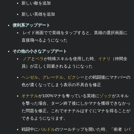
新しい敵を追加
新しい英雄を追加
便利系アップデート
レイド画面でで英雄をタップすると、英雄の選択画面に
直接飛べるようになった
その他の小さなアップデート
ノア
と
ベラ
が特殊スキルを使用した時、
イナリ
（仲間全
員）が正しく回避されるようになった
ヘンゼル
、
グレーテル
、
ピクシー
との戦闘後にマナバーの
色が濃くなってしまう表示の不具合を修正
オナテル
が100%マナを奪っている英雄に
ゾック
がスキル
を撃った場合、ターン終了後にしかマナを獲得できなかっ
た問題を修正。これでオナテルはすぐにマナを得ることが
できるようになります。
戦闘中に
バルドル
のツールチップを開いた時、「術者（バ