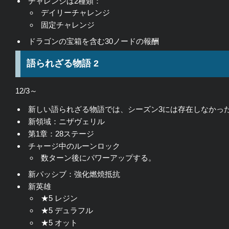
チャレンジは2種類：
デイリーチャレンジ
固定チャレンジ
ドラゴンの宝箱を含む30ノードの報酬
語られざる物語 2
12/3～
新しい語られざる物語では、シーズン3には存在しなかっ
新領域：ニザヴェリル
第1章：28ステージ
チャージ中のルーンロック
数ターン後にパワーアップする。
新パッシブ：強化燃焼抵抗
新英雄
★5 レジン
★5 デュラフル
★5 オット