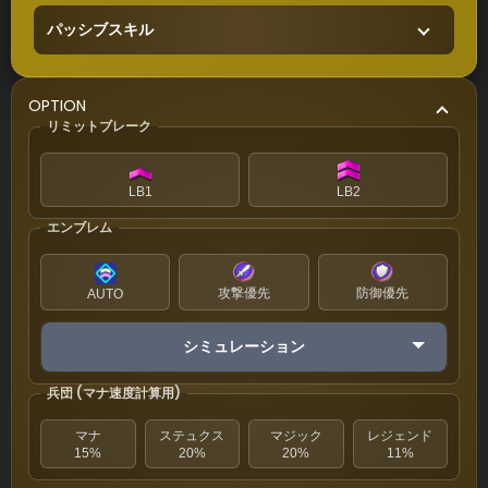
パッシブスキル
OPTION
リミットブレーク
LB1
LB2
エンブレム
攻撃優先
防御優先
AUTO
シミュレーション
兵団 (マナ速度計算用)
マナ
ステュクス
マジック
レジェンド
15%
20%
20%
11%