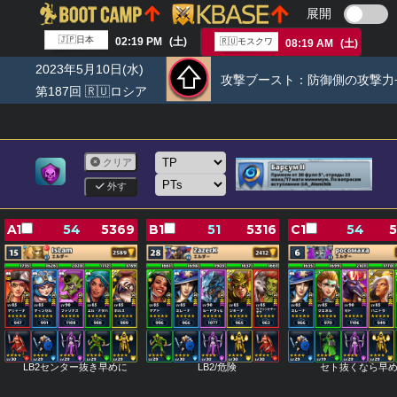
展開
🇯🇵日本
02:19 PM
(土)
🇷🇺モスクワ
08:19 AM
(土)
2023年5月10日(水)
攻撃ブースト：
防御側の攻撃力+
第187回 🇷🇺ロシア
クリア
外す
A1
54
5369
B1
51
5316
C1
54
5
LB2センター抜き早めに
LB2/危険
セト抜くなら早