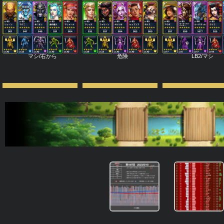
マシ/右から
危険
LB2/マシ