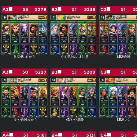
A2
53
5278
B2
51
5239
C2
51
5
兵団低 右から
やや危険/レオ注意
LB2/危険
A3
50
5227
B3
51
5209
C3
51
5
やや危険左から
🟡/やや危険
LB2/マシ
A4
51
5161
B4
51
5131
C4
51
5