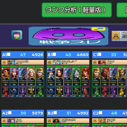
A1
47
4926
B1
45
4660
C1
53
5
A2
50
5079
B2
51
4992
C2
48
4