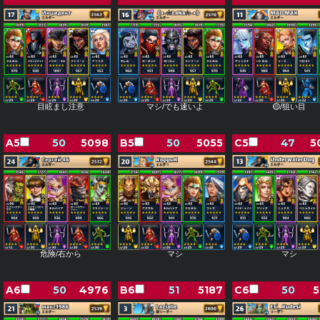
目眩まし注意
マシ/でも速いよ
🟡/狙い目
A5
50
5098
B5
50
5055
C5
47
5
危険/右から
マシ
マシ
A6
50
4976
B6
51
5187
C6
50
5