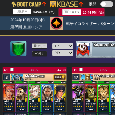
展開
🇯🇵日本
04:44 AM
(土)
🇷🇺モスクワ
10:44 PM
(金)
2024年10月20日(水)
戦争イコライザー：
3ターン
第25回 🇷🇺ロシア
クリア
外す
A1
66p
4730
B1
65p