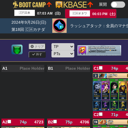
展開
🇯🇵日本
07:03 AM
(日)
🇨🇦オタワ
06:03 PM
(土)
2024年9月26日(日)
ラッシュアタック：
全員のマナ
第18回 🇨🇦カナダ
クリア
外す
A1
Place Holder
B1
Place Holder
C1
74p
4
C2
71p
4
A2
74p
4723
B2
75p
4706