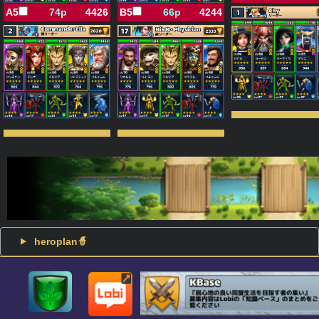
A5
74p
4426
B5
66p
4244
heroplan🧙