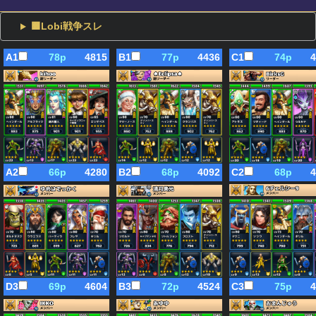
🟧Lobi戦争スレ
A1
78p
4815
B1
77p
4436
C1
74p
4
C2
68p
4
A2
66p
4280
B2
68p
4092
C3
75p
4
D3
69p
4604
B3
72p
4524