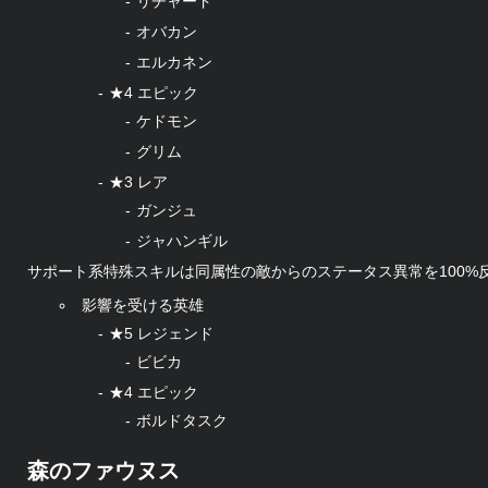
リチャード
オバカン
エルカネン
★4 エピック
ケドモン
グリム
★3 レア
ガンジュ
ジャハンギル
サポート系特殊スキルは同属性の敵からのステータス異常を100%
影響を受ける英雄
★5 レジェンド
ビビカ
★4 エピック
ボルドタスク
森のファウヌス