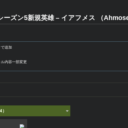
ーズン5新規英雄 – イアフメス （Ahmos
ベータで追加
4でスキル内容一部変更
4）