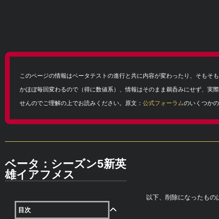
このページの情報はベータテストの進行と共に内容が変わったり、そもそも
かほぼ毎回変わるので（得に数値系）、情報はそのまま鵜呑みにせず、実際
せんのでご理解の上でお読みください。原文：
公式フォーラム
のいくつかの
ベータ：シーズン5新英
雄イアフメス
以下、削除になったも
目次