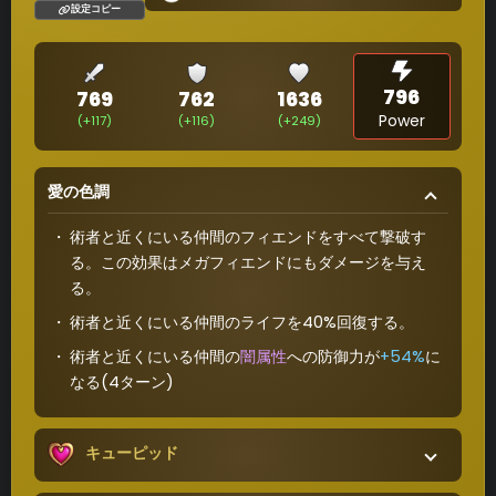
設定コピー
796
769
762
1636
Power
(+117)
(+116)
(+249)
愛の色調
術者と近くにいる仲間のフィエンドをすべて撃破す
る。この効果はメガフィエンドにもダメージを与え
る。
術者と近くにいる仲間のライフを40%回復する。
術者と近くにいる仲間の
闇属性
への防御力が
+54%
に
なる(4ターン)
キューピッド