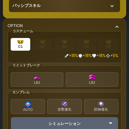
パッシブスキル
OPTION
コスチューム
C1
C2
C3
C4
C5
+18%
+18%
+18%
+5%
リミットブレーク
LB1
LB2
エンブレム
攻撃優先
防御優先
AUTO
シミュレーション