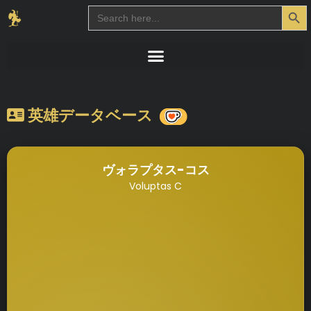
Search Button
Search
for:
英雄データベース
ヴォラプタス-コス
Voluptas C