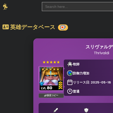
Search
for:
英雄データベース
スリヴァルデ
Thrívaldi
★★★★★
牧師
防御力増加
リリース日: 2025-05-16
普通
設定コピー