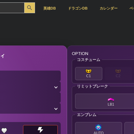
Search Button
英雄DB
ドラゴンDB
カレンダー
ベ
OPTION
ィ
コスチューム
C1
C2
リミットブレーク
LB1
エンブレム
AUTO