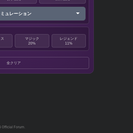
シミュレーション
クス
マジック
レジェンド
20%
11%
全クリア
G Official Forum.