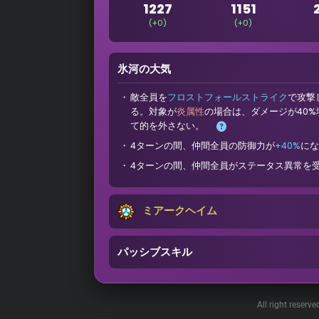
1227
1151
(+0)
(+0)
氷河の大気
敵全員を
フロストフォールストライク
で攻撃
る。対象が
炎属性
の場合は、ダメージが40
て的を外さない。
4ターンの間、仲間全員の防御力が
+40%
にな
4ターンの間、仲間全員がステータス異常を
ミアークヘイム
パッシブスキル
All right reserv