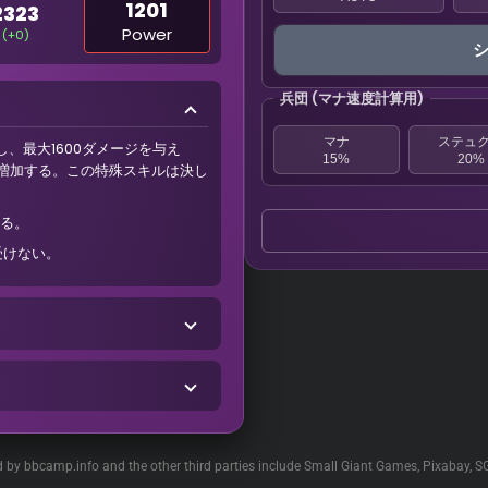
1201
2323
Power
(+0)
兵団 (マナ速度計算用)
マナ
ステュ
し、最大1600ダメージを与え
15%
20%
%増加する。この特殊スキルは決し
る。
受けない。
ed by bbcamp.info and the other third parties include Small Giant Games, Pixabay, S