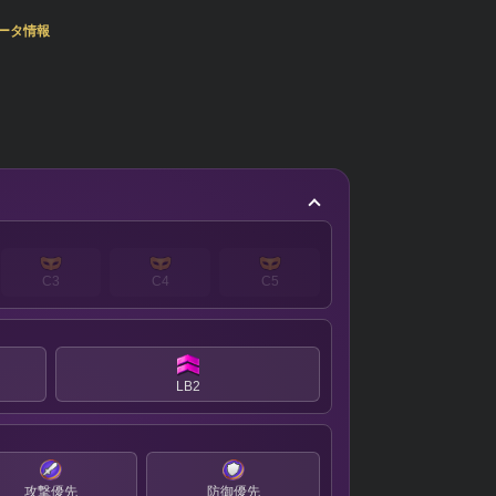
ータ情報
C3
C4
C5
LB2
攻撃優先
防御優先