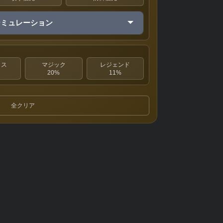
シミュレーション
クス
マジック
レジェンド
20%
11%
全クリア