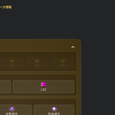
ータ情報
C3
C4
C5
LB2
攻撃優先
防御優先