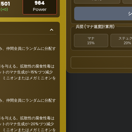
964
1501
Power
(+0)
兵団 (マナ速度計算用)
マナ
ステュ
15%
20%
み、仲間全員にランダムに分配す
毒を与える。拡散性の腐食性毒は
トのマナ生成が-15%づつ減少
。ミニオンまたはメガミニオンを
み、仲間全員にランダムに分配す
毒を与える。拡散性の腐食性毒は
ットのマナ生成が-20%づつ減少
。ミニオンまたはメガミニオンを