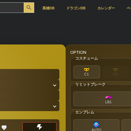
Search Button
英雄DB
ドラゴンDB
カレンダー
ベ
OPTION
コスチューム
C1
C2
リミットブレーク
LB1
エンブレム
AUTO