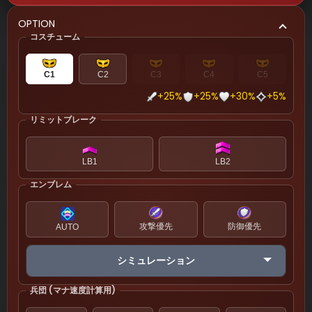
OPTION
コスチューム
C1
C2
C3
C4
C5
+25%
+25%
+30%
+5%
リミットブレーク
LB1
LB2
エンブレム
攻撃優先
防御優先
AUTO
シミュレーション
兵団 (マナ速度計算用)