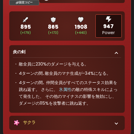
設定コピー
947
895
865
1908
Power
(+179)
(+173)
(+440)
炎の剣
敵全員に230%のダメージを与える。
4ターンの間､敵全員のマナ生成が-34%になる。
4ターンの間､ 仲間全員がすべてのステータス効果を
跳ね返す。 さらに、
氷属性
の敵の特殊スキルによっ
て発生した、 その他のマイナスの影響を無効にし、
ダメージの115%を攻撃者に跳ね返す。
サクラ