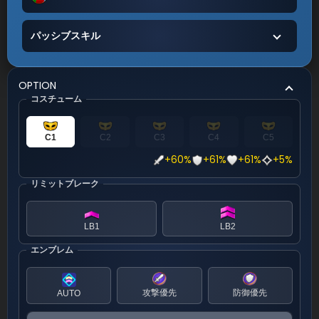
パッシブスキル
OPTION
コスチューム
C1
C2
C3
C4
C5
+60%
+61%
+61%
+5%
リミットブレーク
LB1
LB2
エンブレム
攻撃優先
防御優先
AUTO