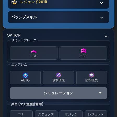
レジェンド2019
パッシブスキル
OPTION
リミットブレーク
LB1
LB2
エンブレム
攻撃優先
防御優先
AUTO
シミュレーション
兵団 (マナ速度計算用)
マナ
ステュクス
マジック
レジェンド