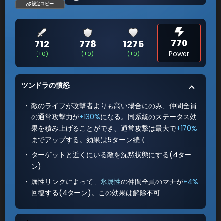
設定コピー
770
712
778
1275
Power
(+0)
(+0)
(+0)
ツンドラの憤怒
敵のライフが攻撃者よりも高い場合にのみ、仲間全員
の通常攻撃力が
+130%
になる。同系統のステータス効
果を積み上げることができ、通常攻撃は最大で
+170%
までアップする。効果は5ターン続く
ターゲットと近くにいる敵を沈黙状態にする(4ター
ン)
属性リンクによって、
氷属性
の仲間全員のマナが
+4%
回復する(4ターン)。この効果は解除不可