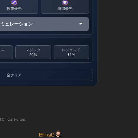
攻撃優先
防御優先
シミュレーション
クス
マジック
レジェンド
20%
11%
全クリア
G Official Forum.