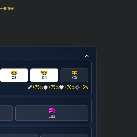
ータ情報
C3
C4
C5
+75%
+75%
+78%
+5%
LB2