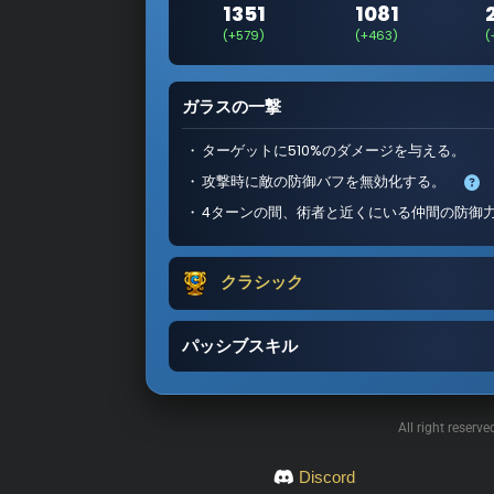
1351
1081
(+579)
(+463)
(
ガラスの一撃
ターゲットに510%のダメージを与える。
攻撃時に敵の防御バフを無効化する。
4ターンの間、術者と近くにいる仲間の防御
クラシック
パッシブスキル
All right reserv
Discord