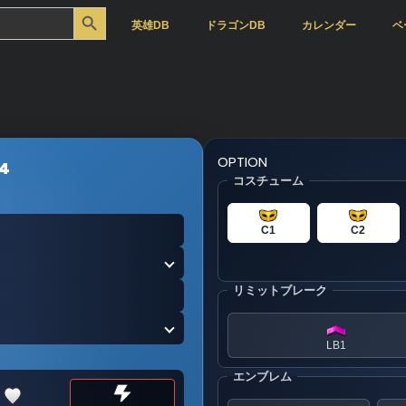
Search Button
英雄DB
ドラゴンDB
カレンダー
ベ
OPTION
4
コスチューム
C1
C2
リミットブレーク
LB1
エンブレム