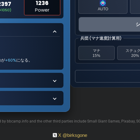
1236
2397
Power
AUTO
+1050)
兵団 (マナ速度計算用)
マナ
ステュ
15%
20%
力が
+60%
になる。
ed by bbcamp.info and the other third parties include Small Giant Games, Pixabay, S
X @birksgone