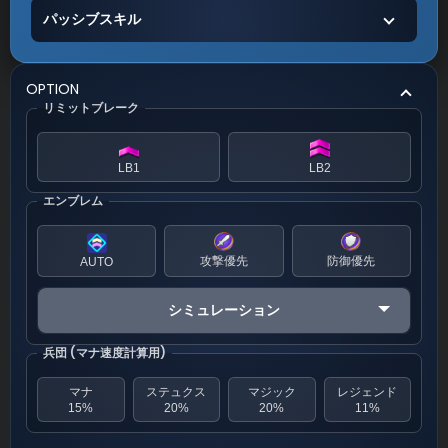
パッシブスキル
OPTION
リミットブレーク
LB1
LB2
エンブレム
攻撃優先
防御優先
AUTO
シミュレーション
兵団 (マナ速度計算用)
マナ
ステュクス
マジック
レジェンド
15%
20%
20%
11%