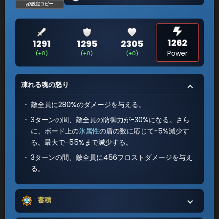
設定コピー
1262
1291
1295
2305
Power
(+0)
(+0)
(+0)
凍れる魂の怒り
敵全員に280%のダメージを与える。
3ターンの間、敵全員の防御力が-30%になる。さら
に、ボード上の
氷属性
の盾の数に応じて-5%減少す
る。最大で-55%まで減少する。
3ターンの間、敵全員に456フロストダメージを与え
る。
蓄積