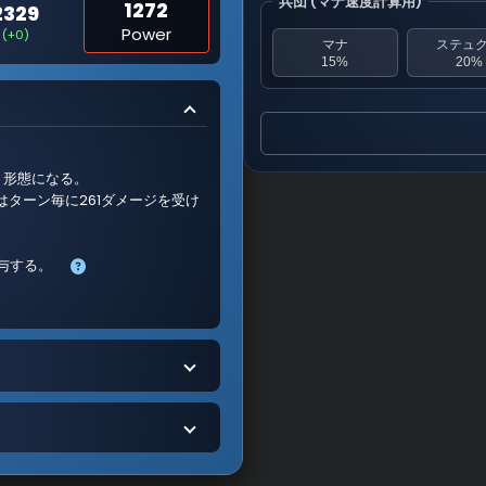
兵団 (マナ速度計算用)
1272
2329
Power
(+0)
マナ
ステュ
15%
20%
ト形態になる。
ターン毎に261ダメージを受け
付与する。