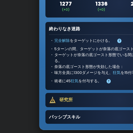
1277
1336
(+0)
(+0)
終わりなき迷路
完全解除
をターゲットにかける。
5ターンの間、ターゲットが奈落の底ゴース
ターゲットが奈落の底ゴースト形態でいる間は
る。
奈落の底ゴースト形態が失効した場合：
味方全員に1300ダメージを与え、
狂気
を15
術者に45
狂気
を付与する。
研究所
パッシブスキル