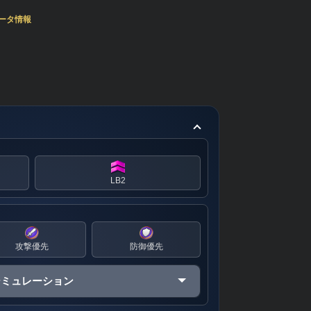
ータ情報
LB2
攻撃優先
防御優先
シミュレーション