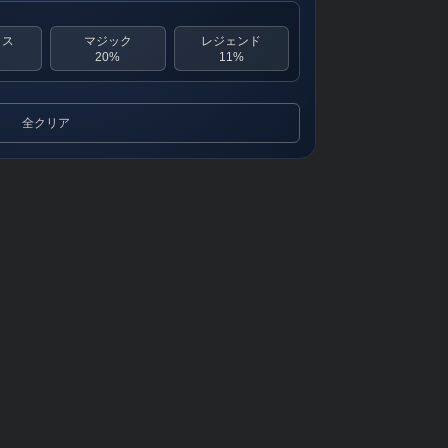
クス
マジック
レジェンド
20%
11%
全クリア